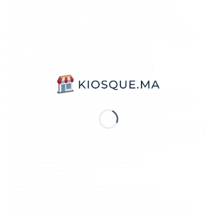
Charrue manuelle 2025
Colonne photopile 2025
Couverture de sommeil 2025
Cup Washer
Dt No.1
Grand lit enfant 2025
Hry Lx1
Lamp Crystal
Lcd A03
Machine d'impression sur vêtements 2025
Machine Print T Shirt
Machine à pâte 2025
Maillots de bain pour hommes 2025
Massage de la poitrine 2025
Massage de la poitrine 2025
Matraque Telescopique
Matraque Électrique
Miroirs de salle de bains 2025
Outils sadomasochistes 2025
Pantalon boyfriend 2025
Pantalons 2022 2025
Pantalons 2023 2025
Papier noir 2025
Pinceau de teinture 2025
Pommade pour traiter l'eczéma des pieds 2025
Portefeuille scolaire 2025
Presse à café manuelle 2025