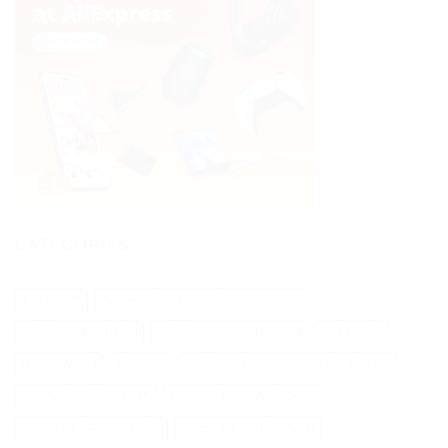
CATÉGORIES
A 20 2025
Accessoires pour cheveux 2025
Afficheur Redmi 9
Afficheur Samsung S8
Baf Music
Barry Wood
Bl 58Bx
Brûleur d'encens en cristal 2025
canne à pêche 2025
Carnet de croquis 2025
Carrousel Poster Print
Carte Mere Iphone 11