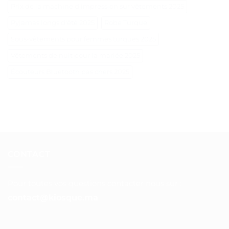
Prix de la machine d'impression sur vêtements 2025
Pyjamas longs d'été 2025
Robe Turque
Sous-vêtements pour femmes turques 2025
Vêtements de nuit pour la mariée 2025
Écouteurs Bluetooth pas chers 2025
CONTACT
Pour toutes vos questions contacter nous sur :
contact@kiosque.ma