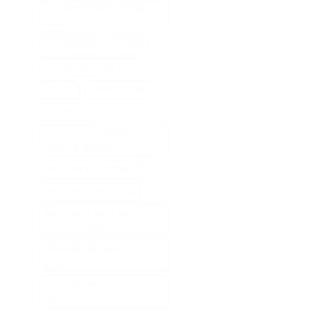
Couverture de sommeil
2025
Cup Washer
Dt No.1
Grand lit enfant 2025
Hry Lx1
Lamp Crystal
Lcd A03
Machine d'impression sur
vêtements 2025
Machine Print T Shirt
Machine à pâte 2025
Maillots de bain pour
hommes 2025
Massage de la poitrine
2025
Massage de la poitrine
2025