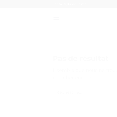
Passer
contact@kiosque.ma
au
contenu
Pas de résultat
Il semble que nous ne tro
chercher encore