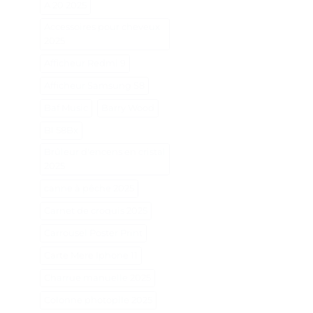
A 20 2025
Accessoires pour cheveux
2025
Afficheur Redmi 9
Afficheur Samsung S8
Baf Music
Barry Wood
Bl 58Bx
Brûleur d'encens en cristal
2025
canne à pêche 2025
Carnet de croquis 2025
Carrousel Poster Print
Carte Mere Iphone 11
Charrue manuelle 2025
Colonne photopile 2025