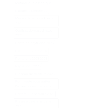
Matraque Telescopique
Matraque Électrique
Miroirs de salle de bains
2025
Outils sadomasochistes
2025
Pantalon boyfriend 2025
Pantalons 2022 2025
Pantalons 2023 2025
Papier noir 2025
Pinceau de teinture 2025
Pommade pour traiter
l'eczéma des pieds 2025
Portefeuille scolaire 2025
Presse à café manuelle
2025