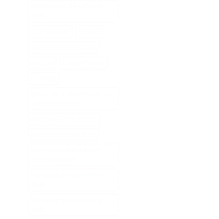
Couverture de sommeil
2025
Cup Washer
Dt No.1
Grand lit enfant 2025
Hry Lx1
Lamp Crystal
Lcd A03
Machine d'impression sur
vêtements 2025
Machine Print T Shirt
Machine à pâte 2025
Maillots de bain pour
hommes 2025
Massage de la poitrine
2025
Massage de la poitrine
2025