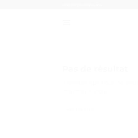
Passer
contact@kiosque.ma
au
contenu
Pas de résultat
Il semble que nous ne tro
chercher encore