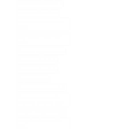
Matraque Telescopique
Matraque Électrique
Miroirs de salle de bains
2025
Outils sadomasochistes
2025
Pantalon boyfriend 2025
Pantalons 2022 2025
Pantalons 2023 2025
Papier noir 2025
Pinceau de teinture 2025
Pommade pour traiter
l'eczéma des pieds 2025
Portefeuille scolaire 2025
Presse à café manuelle
2025