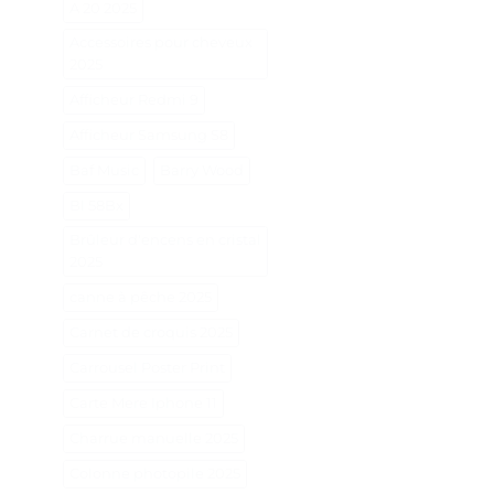
A 20 2025
Accessoires pour cheveux
2025
Afficheur Redmi 9
Afficheur Samsung S8
Baf Music
Barry Wood
Bl 58Bx
Brûleur d'encens en cristal
2025
canne à pêche 2025
Carnet de croquis 2025
Carrousel Poster Print
Carte Mere Iphone 11
Charrue manuelle 2025
Colonne photopile 2025